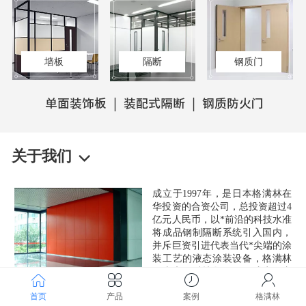
墙板
隔断
钢质门
单面装饰板 | 装配式隔断 | 钢质防火门
关于我们
成立于1997年，是日本格满林在
华投资的合资公司，总投资超过4
亿元人民币，以*前沿的科技水准
将成品钢制隔断系统引入国内，
并斥巨资引进代表当代*尖端的涂
装工艺的液态涂装设备，格满林
（南京）科技集团现已成为国内
规模**、技术水平**的建筑内隔
断生产企业。
首页
产品
案例
格满林